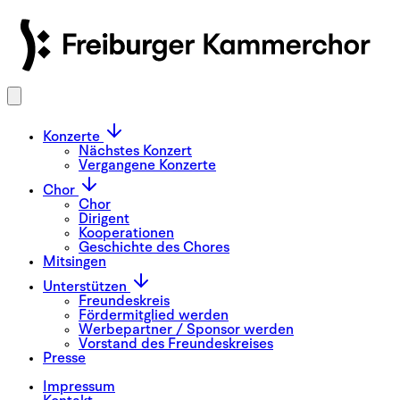
Konzerte
Nächstes Konzert
Vergangene Konzerte
Chor
Chor
Dirigent
Kooperationen
Geschichte des Chores
Mitsingen
Unterstützen
Freundeskreis
Fördermitglied werden
Werbepartner / Sponsor werden
Vorstand des Freundeskreises
Presse
Impressum