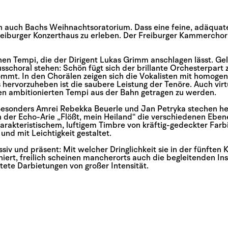
n auch Bachs Weihnachtsoratorium. Dass eine feine, adäquate 
eiburger Konzerthaus zu erleben. Der Freiburger Kammerchor
n Tempi, die der Dirigent Lukas Grimm anschlagen lässt. Gel
lusschoral stehen: Schön fügt sich der brillante Orchesterpart
 kommt. In den Chorälen zeigen sich die Vokalisten mit homo
ervorzuheben ist die saubere Leistung der Tenöre. Auch virtuo
den ambitionierten Tempi aus der Bahn getragen zu werden.
 Besonders Amrei Rebekka Beuerle und Jan Petryka stechen he
 der Echo-Arie „Flößt, mein Heiland“ die verschiedenen Eben
akteristischem, luftigem Timbre von kräftig-gedeckter Farbigk
und mit Leichtigkeit gestaltet.
essiv und präsent: Mit welcher Dringlichkeit sie in der fünfte
oniert, freilich scheinen mancherorts auch die begleitenden In
tete Darbietungen von großer Intensität.