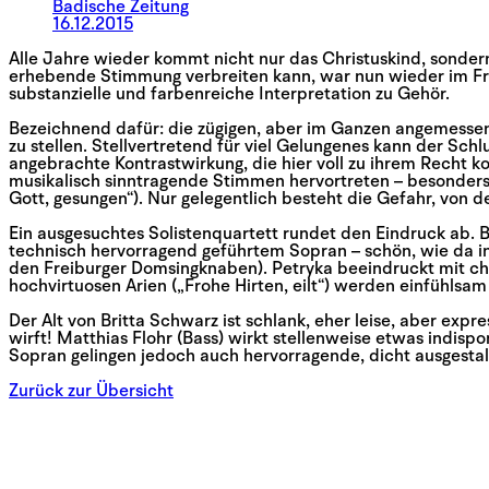
Badische Zeitung
16.12.2015
Alle Jahre wieder kommt nicht nur das Christuskind, sonder
erhebende Stimmung verbreiten kann, war nun wieder im Fr
substanzielle und farbenreiche Interpretation zu Gehör.
Bezeichnend dafür: die zügigen, aber im Ganzen angemessene
zu stellen. Stellvertretend für viel Gelungenes kann der Sch
angebrachte Kontrastwirkung, die hier voll zu ihrem Recht
musikalisch sinntragende Stimmen hervortreten – besonders h
Gott, gesungen“). Nur gelegentlich besteht die Gefahr, von 
Ein ausgesuchtes Solistenquartett rundet den Eindruck ab.
technisch hervorragend geführtem Sopran – schön, wie da in
den Freiburger Domsingknaben). Petryka beeindruckt mit char
hochvirtuosen Arien („Frohe Hirten, eilt“) werden einfühlsam 
Der Alt von Britta Schwarz ist schlank, eher leise, aber expr
wirft! Matthias Flohr (Bass) wirkt stellenweise etwas indisp
Sopran gelingen jedoch auch hervorragende, dicht ausgestal
Zurück zur Übersicht