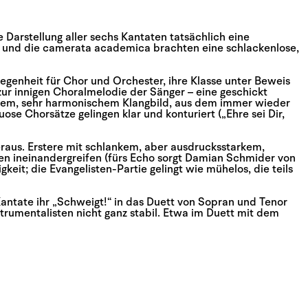
Darstellung aller sechs Kantaten tatsächlich eine
 und die camerata academica brachten eine schlackenlose,
egenheit für Chor und Orchester, ihre Klasse unter Beweis
 zur innigen Choralmelodie der Sänger – eine geschickt
genem, sehr harmonischem Klangbild, aus dem immer wieder
se Chorsätze gelingen klar und konturiert („Ehre sei Dir,
raus. Erstere mit schlankem, aber ausdrucksstarkem,
en ineinandergreifen (fürs Echo sorgt Damian Schmider von
eit; die Evangelisten-Partie gelingt wie mühelos, die teils
n Kantate ihr „Schweigt!“ in das Duett von Sopran und Tenor
strumentalisten nicht ganz stabil. Etwa im Duett mit dem