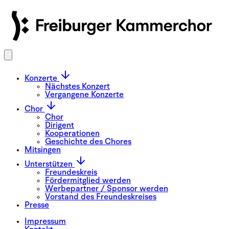
Konzerte
Nächstes Konzert
Vergangene Konzerte
Chor
Chor
Dirigent
Kooperationen
Geschichte des Chores
Mitsingen
Unterstützen
Freundeskreis
Fördermitglied werden
Werbepartner / Sponsor werden
Vorstand des Freundeskreises
Presse
Impressum