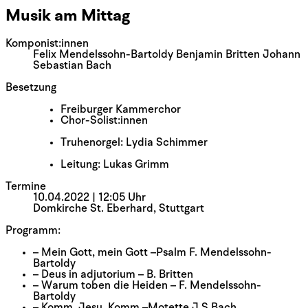
Musik am Mittag
Komponist:innen
Felix Mendelssohn-Bartoldy Benjamin Britten Johann
Sebastian Bach
Besetzung
Freiburger Kammerchor
Chor-Solist:innen
Truhenorgel: Lydia Schimmer
Leitung: Lukas Grimm
Termine
10.04.2022 | 12:05 Uhr
Domkirche St. Eberhard, Stuttgart
Programm:
–
Mein Gott, mein Gott –Psalm F. Mendelssohn-
Bartoldy
–
Deus in adjutorium – B. Britten
–
Warum toben die Heiden – F. Mendelssohn-
Bartoldy
–
Komm, Jesu, Komm –Motette J.S.Bach